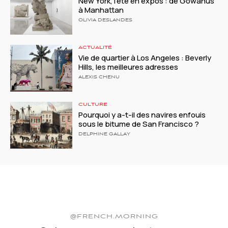
New York, l’été en expos : de Gowanus
à Manhattan
OLIVIA DESLANDES
ACTUALITÉ
Vie de quartier à Los Angeles : Beverly
Hills, les meilleures adresses
ALEXIS CHENU
CULTURE
Pourquoi y a-t-il des navires enfouis
sous le bitume de San Francisco ?
DELPHINE GALLAY
@FRENCH.MORNING