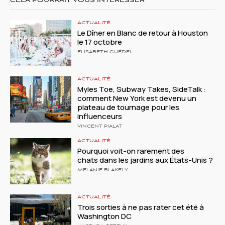
CELA POURRAIT VOUS INTÉRESSER
ACTUALITÉ
Le Dîner en Blanc de retour à Houston
le 17 octobre
ELISABETH GUÉDEL
ACTUALITÉ
Myles Toe, Subway Takes, SideTalk :
comment New York est devenu un
plateau de tournage pour les
influenceurs
VINCENT PIALAT
ACTUALITÉ
Pourquoi voit-on rarement des
chats dans les jardins aux États-Unis ?
MELANIE BLAKELY
ACTUALITÉ
Trois sorties à ne pas rater cet été à
Washington DC