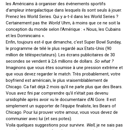
les Américains à organiser des événements sportifs
d’ampleur intergalactique dans lesquels ils sont seuls à jouer.
Prenez les World Series. Qui y a-t-il dans les World Series ?
Certainement pas the
World
. Uhm, à moins que ce ne soit la
conception du monde selon l’Amérique : « Nous, les Cubains
et les Dominicains ».
Enfin, toujours est-il que dimanche, c’est Super Bowl Sunday,
le programme de télé le plus regardé aux Etats-Unis (90
million de téléspectateurs). Les écrans publicitaires de 30
secondes se vendent à 2,6 millions de dollars.
So what ?
Imaginons que vous êtes soumise à une pression extrême et
que vous devez regarder le match. Très probablement, votre
boyfriend est américain, le plus vraisemblablement de
Chicago. Ca fait déjà 2 mois qu’il ne parle plus que des Bears.
Vous avez fini par comprendre qu’il n’était pas devenu
ursidophile après avoir vu le documentaire d’Al Gore. Il est
simplement un supporter de l’équipe finaliste, les Bears of
Chicago. Pour lui prouver votre amour, vous vous devez de
communier avec lui (et ses potes).
Voila quelques suggestions pour survivre.
Well
, je ne sais pas