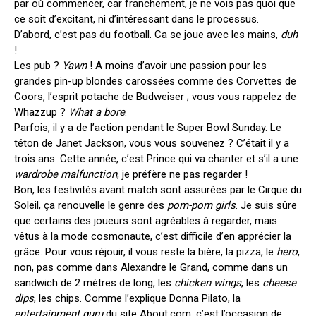
par où commencer, car franchement, je ne vois pas quoi que
ce soit d’excitant, ni d’intéressant dans le processus.
D’abord, c’est pas du football. Ca se joue avec les mains,
duh
!
Les pub ?
Yawn
! A moins d’avoir une passion pour les
grandes pin-up blondes carossées comme des Corvettes de
Coors, l’esprit potache de Budweiser ; vous vous rappelez de
Whazzup ?
What a bore
.
Parfois, il y a de l’action pendant le Super Bowl Sunday. Le
téton de Janet Jackson, vous vous souvenez ? C’était il y a
trois ans. Cette année, c’est Prince qui va chanter et s’il a une
wardrobe malfunction
, je préfère ne pas regarder !
Bon, les festivités avant match sont assurées par le Cirque du
Soleil, ça renouvelle le genre des
pom-pom girls
. Je suis sûre
que certains des joueurs sont agréables à regarder, mais
vêtus à la mode cosmonaute, c’est difficile d’en apprécier la
grâce. Pour vous réjouir, il vous reste la bière, la pizza, le
hero
,
non, pas comme dans Alexandre le Grand, comme dans un
sandwich de 2 mètres de long, les
chicken wings
, les
cheese
dips
, les chips. Comme l’explique Donna Pilato, la
entertainment guru
du site About.com, c’est l’occasion de