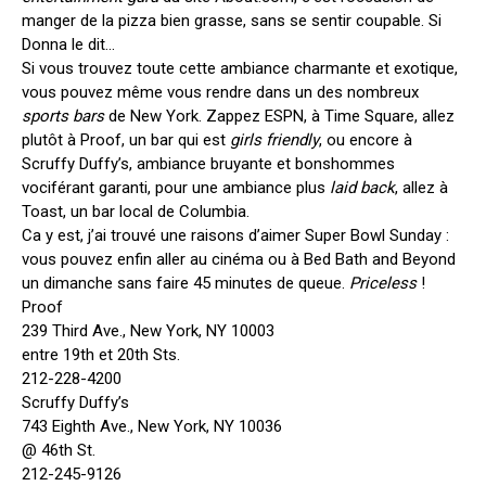
manger de la pizza bien grasse, sans se sentir coupable. Si
Donna le dit…
Si vous trouvez toute cette ambiance charmante et exotique,
vous pouvez même vous rendre dans un des nombreux
sports bars
de New York. Zappez ESPN, à Time Square, allez
plutôt à Proof, un bar qui est
girls friendly
, ou encore à
Scruffy Duffy’s, ambiance bruyante et bonshommes
vociférant garanti, pour une ambiance plus
laid back
, allez à
Toast, un bar local de Columbia.
Ca y est, j’ai trouvé une raisons d’aimer Super Bowl Sunday :
vous pouvez enfin aller au cinéma ou à Bed Bath and Beyond
un dimanche sans faire 45 minutes de queue.
Priceless
!
Proof
239 Third Ave., New York, NY 10003
entre 19th et 20th Sts.
212-228-4200
Scruffy Duffy’s
743 Eighth Ave., New York, NY 10036
@ 46th St.
212-245-9126