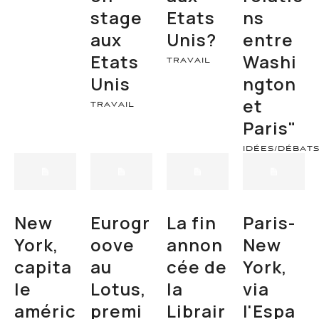
stage
Etats
ns
aux
Unis?
entre
Etats
Washi
TRAVAIL
Unis
ngton
et
TRAVAIL
Paris"
IDÉES/DÉBAT
New
Eurogr
La fin
Paris-
York,
oove
annon
New
capita
au
cée de
York,
le
Lotus,
la
via
améric
premi
Librair
l'Espa