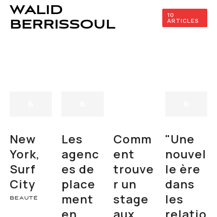
WALID
10
ARTICLES
BERRISSOUL
New
Les
Comm
"Une
York,
agenc
ent
nouvel
Surf
es de
trouve
le ère
City
place
r un
dans
ment
stage
les
BEAUTÉ
en
aux
relatio