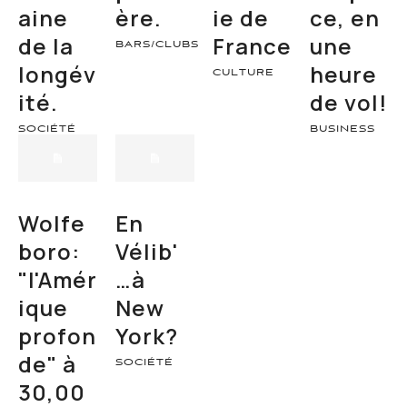
aine
ère.
ie de
ce, en
de la
France
une
BARS/CLUBS
longév
heure
CULTURE
ité.
de vol!
SOCIÉTÉ
BUSINESS
Wolfe
En
boro:
Vélib'
"l'Amér
…à
ique
New
profon
York?
de" à
SOCIÉTÉ
30,00